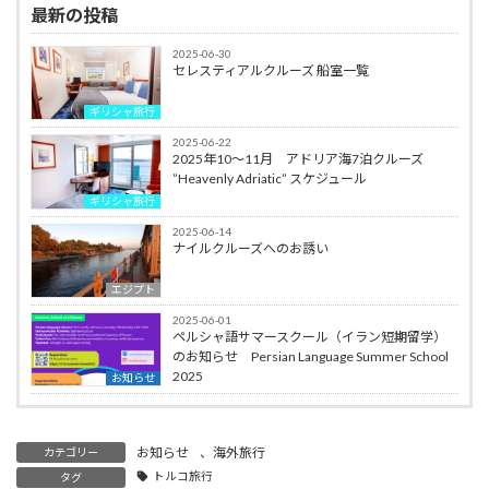
最新の投稿
2025-06-30
セレスティアルクルーズ 船室一覧
ギリシャ旅行
2025-06-22
2025年10～11月 アドリア海7泊クルーズ
”Heavenly Adriatic” スケジュール
ギリシャ旅行
2025-06-14
ナイルクルーズへのお誘い
エジプト
2025-06-01
ペルシャ語サマースクール（イラン短期留学）
のお知らせ Persian Language Summer School
2025
お知らせ
お知らせ
、
海外旅行
カテゴリー
トルコ旅行
タグ