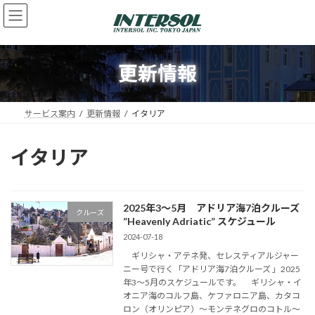
コ
ナ
ン
ビ
テ
ゲ
ン
ー
ツ
シ
更新情報
へ
ョ
ス
ン
キ
に
サービス案内
更新情報
イタリア
ッ
移
プ
動
イタリア
2025年3～5月 アドリア海7泊クルーズ
クルーズ
”Heavenly Adriatic” スケジュール
2024-07-18
ギリシャ・アテネ発、セレスティアルジャー
ニー号で行く「アドリア海7泊クルーズ 」2025
年3～5月のスケジュールです。 ギリシャ・イ
オニア海のコルフ島、ケファロニア島、カタコ
ロン（オリンピア）～モンテネグロのコトル～