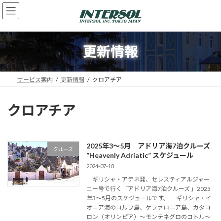
コ
ナ
ン
ビ
テ
ゲ
ン
ー
ツ
シ
更新情報
へ
ョ
ス
ン
キ
に
サービス案内
更新情報
クロアチア
ッ
移
プ
動
クロアチア
2025年3～5月 アドリア海7泊クルーズ
クルーズ
”Heavenly Adriatic” スケジュール
2024-07-18
ギリシャ・アテネ発、セレスティアルジャー
ニー号で行く「アドリア海7泊クルーズ 」2025
年3～5月のスケジュールです。 ギリシャ・イ
オニア海のコルフ島、ケファロニア島、カタコ
ロン（オリンピア）～モンテネグロのコトル～