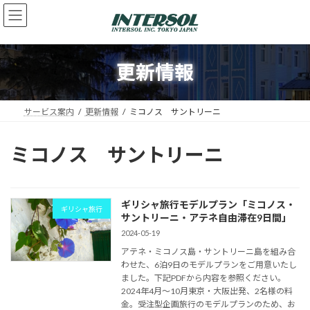
コ
ナ
ン
ビ
テ
ゲ
ン
ー
ツ
シ
更新情報
へ
ョ
ス
ン
キ
に
サービス案内
更新情報
ミコノス サントリーニ
ッ
移
プ
動
ミコノス サントリーニ
ギリシャ旅行モデルプラン「ミコノス・
ギリシャ旅行
サントリーニ・アテネ自由滞在9日間」
2024-05-19
アテネ・ミコノス島・サントリーニ島を組み合
わせた、6泊9日のモデルプランをご用意いたし
ました。下記PDFから内容を参照ください。
2024年4月～10月東京・大阪出発、2名様の料
金。受注型企画旅行のモデルプランのため、お